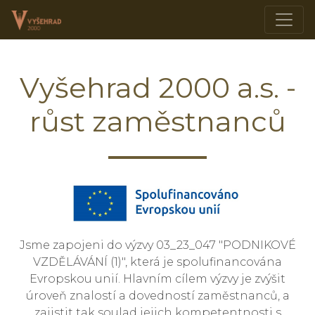
Vyšehrad 2000 a.s. -
růst zaměstnanců
Jsme zapojeni do výzvy 03_23_047 "PODNIKOVÉ
VZDĚLÁVÁNÍ (1)", která je spolufinancována
Evropskou unií. Hlavním cílem výzvy je zvýšit
úroveň znalostí a dovedností zaměstnanců, a
zajistit tak soulad jejich kompetentnosti s