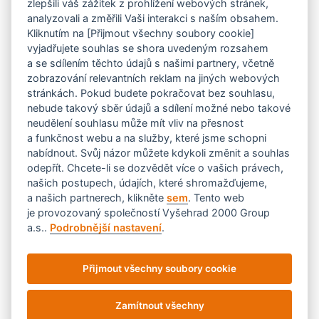
zlepšili váš zážitek z prohlížení webových stránek,
analyzovali a změřili Vaši interakci s naším obsahem.
Email:
Kliknutím na [Přijmout všechny soubory cookie]
vyjadřujete souhlas se shora uvedeným rozsahem
a se sdílením těchto údajů s našimi partnery, včetně
zobrazování relevantních reklam na jiných webových
Text:
stránkách. Pokud budete pokračovat bez souhlasu,
nebude takový sběr údajů a sdílení možné nebo takové
neudělení souhlasu může mít vliv na přesnost
a funkčnost webu a na služby, které jsme schopni
nabídnout. Svůj názor můžete kdykoli změnit a souhlas
ODESLAT
odepřít. Chcete-li se dozvědět více o vašich právech,
našich postupech, údajích, které shromažďujeme,
a našich partnerech, klikněte
sem
. Tento web
je provozovaný společností Vyšehrad 2000 Group
a.s..
Podrobnější nastavení
.
Ochrana soukromí – Zpracování osobních údajů.
Vyšehrad2000 © 2020. Všechna práva vyhrazena.
Přijmout všechny soubory cookie
Created by AD13 Group, a.s.
Zamítnout všechny